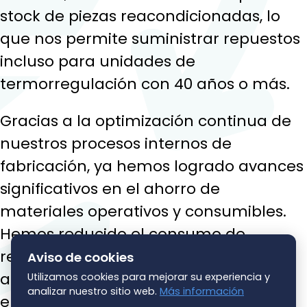
stock de piezas reacondicionadas, lo
que nos permite suministrar repuestos
incluso para unidades de
termorregulación con 40 años o más.
Gracias a la optimización continua de
nuestros procesos internos de
fabricación, ya hemos logrado avances
significativos en el ahorro de
materiales operativos y consumibles.
Hemos reducido el consumo de
recursos en más de un 28 % y
Aviso de cookies
aplicamos de forma coherente un
Utilizamos cookies para mejorar su experiencia y
analizar nuestro sitio web.
Más información
enfoque circular, reintegrando en el