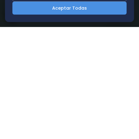
Aceptar Todas
Nuestro thermo 500 es un aceite
térmico sintético para su uso en
unidades de termorregulación con una
temperatura máxima de flujo de 250
°C. Tiene una excelente resistencia al
envejecimiento y a la oxidación, lo que
puede aumentar la vida útil. Los
depósitos, la formación de lodos o la
resinificación son cosa del pasado con
nuestros aceites.