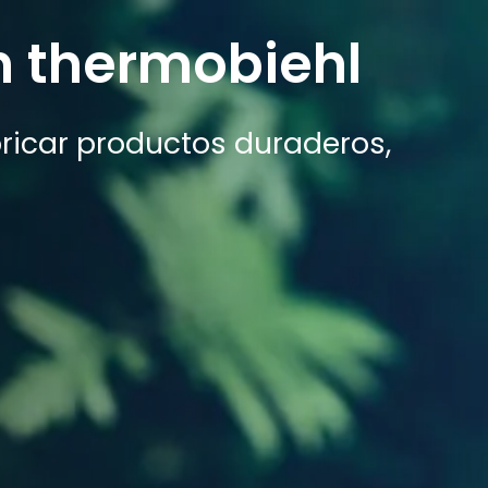
n thermobiehl
icar productos duraderos,