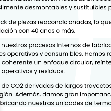
cilmente desmontables y sustituibles 
k de piezas reacondicionadas, lo que
lación con 40 años o más.
e nuestros procesos internos de fabri
iales operativos y consumibles. Hemos
coherente un enfoque circular, reint
 operativos y residuos.
s de CO2 derivadas de largos trayect
región. Además, damos gran importanc
bricando nuestras unidades de termo