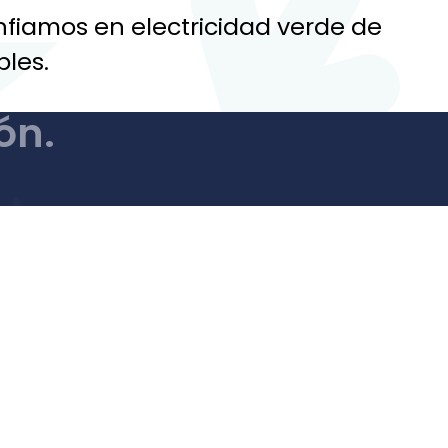
nfiamos en electricidad verde de
les.
ón.