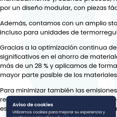
por un diseño modular, con piezas fá
Además, contamos con un amplio stoc
incluso para unidades de termorregu
Gracias a la optimización continua d
significativos en el ahorro de mater
más de un 28 % y aplicamos de forma 
mayor parte posible de los materiales
Para minimizar también las emisione
red creciente de proveedores de la 
Aviso de cookies
estándares de «Made in Germany», fa
Utilizamos cookies para mejorar su experiencia y