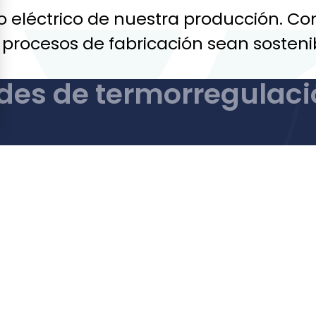
ro eléctrico de nuestra producción. Co
procesos de fabricación sean sostenib
ades de termorregulaci